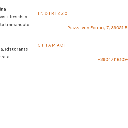
ina
INDIRIZZO
asti freschi a
ette tramandate
Piazza von Ferrari, 7, 39051 B
CHIAMACI
ca,
Ristorante
erata
+39047118109